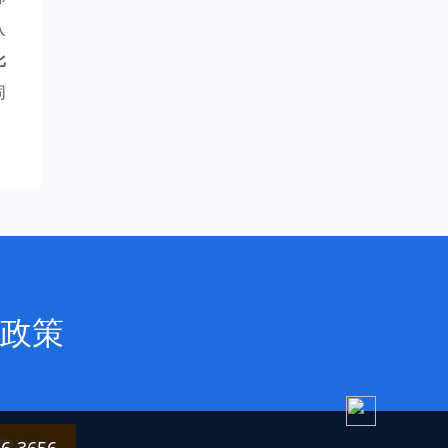
入
比
同
政策
费咨询