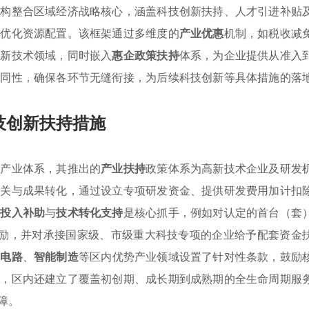
结构整合区域经济战略核心，涵盖科技创新扶持、人才引进补贴
并优化资源配置。该框架通过多维度的
产业优惠
机制，如税收减
高新技术领域，同时嵌入
惠企政策扶持
体系，为企业提供从准入
协同性，确保各环节无缝衔接，为后续科技创新等具体措施的落
技创新扶持措施
代产业体系，其推出的
产业扶持
政策体系为高新技术企业及研发
攻关与成果转化，通过设立专项研发资金、提供研发费用加计扣
发投入补助
与
技术转化支持
是核心抓手，例如对认定的首台（套
奖励，并对承接国家级、市级重大科技专项的企业给予配套资金
成电路
、
智能制造
等区内优势产业领域设置了针对性条款，鼓励
态，区内还建立了覆盖初创期、成长期到成熟期的全生命周期服
障。