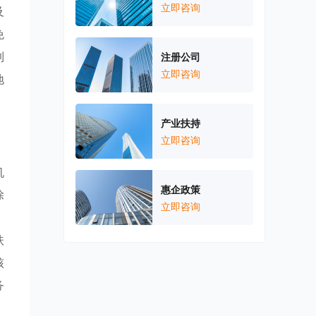
立即咨询
及
免
到
注册公司
立即咨询
地
产业扶持
立即咨询
机
惠企政策
除
立即咨询
）
扶
核
务