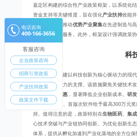
嘉定区构建的综合性产业政策框架，以系统化
资金支持等关键维度，旨在强化
产业扶持
效能
与专项补助，推动
优势产业聚集
在先进制造与
电话咨询
400-166-3656
运营的全周期服务。此外，框架设计强调政策
奠定基础。
客服咨询
科
企业政策咨询
招商引资政策
嘉定区着力构建以科技创新为核心驱动力的现
构提供了强有力的支撑。该措施聚焦关键技术
产业扶持政策
等税收
产业优惠
，显著降低企业创新成本。
研
政策文件下载
重大技术装备、首版次软件给予最高300万元
持。值得注意的是，政策特别在
生物医药
、
集
心技术突破与产业链协同创新。为优化创新生
体系，提供从孵化加速到产业化落地的全方位保